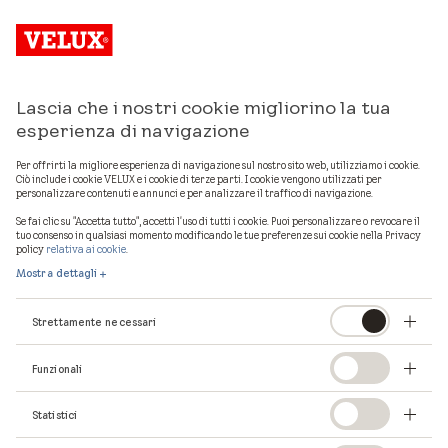
Lascia che i nostri cookie migliorino la tua
esperienza di navigazione
Per offrirti la migliore esperienza di navigazione sul nostro sito web, utilizziamo i cookie.
Ciò include i cookie VELUX e i cookie di terze parti. I cookie vengono utilizzati per
personalizzare contenuti e annunci e per analizzare il traffico di navigazione.
Se fai clic su "Accetta tutto", accetti l'uso di tutti i cookie. Puoi personalizzare o revocare il
tuo consenso in qualsiasi momento modificando le tue preferenze sui cookie nella Privacy
policy
relativa ai cookie
.
Mostra dettagli
Strettamente necessari
Funzionali
La pagina che stavi
Statistici
cercando non esiste.