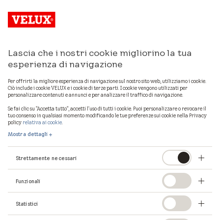
Lascia che i nostri cookie migliorino la tua
esperienza di navigazione
Per offrirti la migliore esperienza di navigazione sul nostro sito web, utilizziamo i cookie.
Ciò include i cookie VELUX e i cookie di terze parti. I cookie vengono utilizzati per
personalizzare contenuti e annunci e per analizzare il traffico di navigazione.
Se fai clic su "Accetta tutto", accetti l'uso di tutti i cookie. Puoi personalizzare o revocare il
tuo consenso in qualsiasi momento modificando le tue preferenze sui cookie nella Privacy
policy
relativa ai cookie
.
Mostra dettagli
Strettamente necessari
Funzionali
La pagina che stavi
Statistici
cercando non esiste.