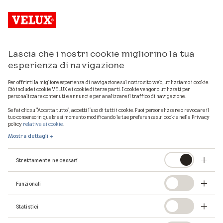
Lascia che i nostri cookie migliorino la tua
esperienza di navigazione
Per offrirti la migliore esperienza di navigazione sul nostro sito web, utilizziamo i cookie.
Ciò include i cookie VELUX e i cookie di terze parti. I cookie vengono utilizzati per
personalizzare contenuti e annunci e per analizzare il traffico di navigazione.
Se fai clic su "Accetta tutto", accetti l'uso di tutti i cookie. Puoi personalizzare o revocare il
tuo consenso in qualsiasi momento modificando le tue preferenze sui cookie nella Privacy
policy
relativa ai cookie
.
Mostra dettagli
Strettamente necessari
Funzionali
La pagina che stavi
Statistici
cercando non esiste.