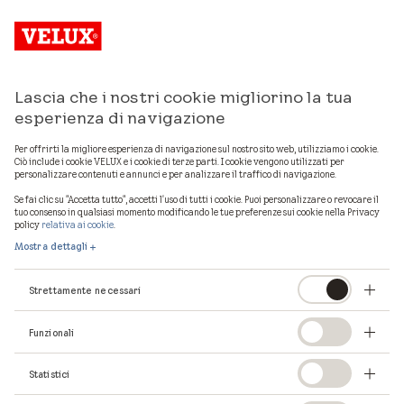
Lascia che i nostri cookie migliorino la tua
esperienza di navigazione
Per offrirti la migliore esperienza di navigazione sul nostro sito web, utilizziamo i cookie.
Ciò include i cookie VELUX e i cookie di terze parti. I cookie vengono utilizzati per
personalizzare contenuti e annunci e per analizzare il traffico di navigazione.
Se fai clic su "Accetta tutto", accetti l'uso di tutti i cookie. Puoi personalizzare o revocare il
tuo consenso in qualsiasi momento modificando le tue preferenze sui cookie nella Privacy
policy
relativa ai cookie
.
Mostra dettagli
Strettamente necessari
Funzionali
La pagina che stavi
Statistici
cercando non esiste.