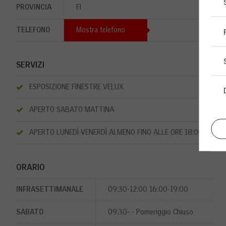
PROVINCIA
FI
TELEFONO
Mostra telefono
SERVIZI
ESPOSIZIONE FINESTRE VELUX
APERTO SABATO MATTINA
APERTO LUNEDÌ-VENERDÌ ALMENO FINO ALLE ORE 18:00
ORARIO
INFRASETTIMANALE
09:30-12:00 16:00-19:00
SABATO
09:30- - Pomeriggio Chiuso