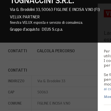
TOGNACCINI S.R.L.
Via G. Brodolini 33, 50063 FIGLINE E INCISA V.NO (FI)
VELUX PARTNER
finestra VELUX esposta e servizio di consulenza.
Gruppo d'acquisto: DEUS S.c.p.a.
La
es
Per 
CONTATTI
CALCOLA PERCORSO
util
I co
per 
CONTATTI
Se f
per
INDIRIZZO
Via G. Brodolini 33
modi
ai c
CAP
50063
Mos
COMUNE
FIGLINE E INCISA V.NO