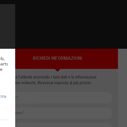
eb,
RICHIEDI INFORMAZIONI
arti.
 e
Contatta l'attività inserendo i tuoi dati e le informazioni
aggiuntive richieste. Riceverai risposta al più presto.
tiva