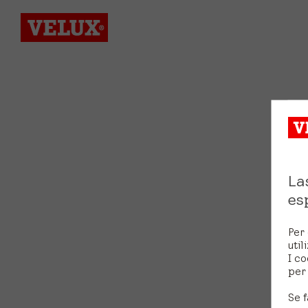
La
es
Per 
util
I co
per 
Se f