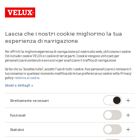
Lascia che i nostri cookie migliorino la tua
esperienza di navigazione
Per offrirti la migliore esperienza di navigazione sul nostro sito web, utilizziamo i cookie.
Ciò include i cookie VELUX e i cookie di terze parti. I cookie vengono utilizzati per
personalizzare contenuti e annunci e per analizzare il traffico di navigazione.
Se fai clic su "Accetta tutto", accetti l'uso di tutti i cookie. Puoi personalizzare o revocare il
tuo consenso in qualsiasi momento modificando le tue preferenze sui cookie nella Privacy
policy
relativa ai cookie
.
Mostra dettagli
Strettamente necessari
Funzionali
La pagina che stavi
Statistici
cercando non esiste.