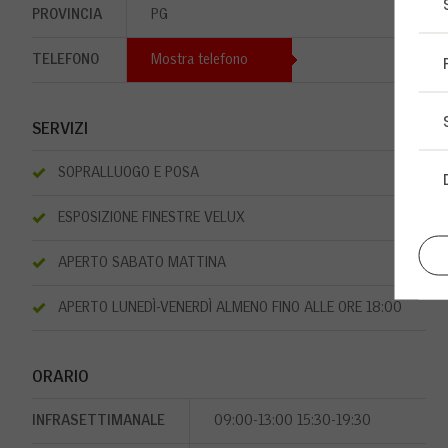
PROVINCIA
PG
TELEFONO
Mostra telefono
SERVIZI
SOPRALLUOGO E POSA
ESPOSIZIONE FINESTRE VELUX
APERTO SABATO MATTINA
APERTO LUNEDÌ-VENERDÌ ALMENO FINO ALLE ORE 18:00
ORARIO
INFRASETTIMANALE
09:00-13:00 15:30-19:30