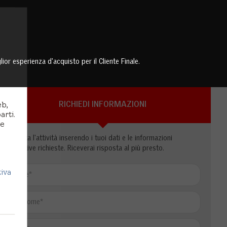
ior esperienza d'acquisto per il Cliente Finale.
eb,
RICHIEDI INFORMAZIONI
arti.
 e
Contatta l'attività inserendo i tuoi dati e le informazioni
aggiuntive richieste. Riceverai risposta al più presto.
tiva