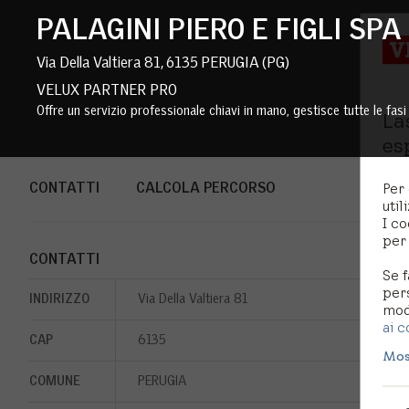
PALAGINI PIERO E FIGLI SPA
Via Della Valtiera 81, 6135 PERUGIA (PG)
VELUX PARTNER PRO
Offre un servizio professionale chiavi in mano, gestisce tutte le fasi
La
es
Per 
CONTATTI
CALCOLA PERCORSO
util
I co
per 
CONTATTI
Se f
per
INDIRIZZO
Via Della Valtiera 81
modi
ai c
CAP
6135
Mos
COMUNE
PERUGIA