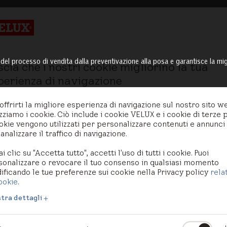
 del processo di vendita dalla preventivazione alla posa e garantisce la migl
scia che i nostri cookie migliorino la tua
perienza di navigazione
offrirti la migliore esperienza di navigazione sul nostro sito w
izziamo i cookie. Ciò include i cookie VELUX e i cookie di terze p
okie vengono utilizzati per personalizzare contenuti e annunci
analizzare il traffico di navigazione.
ai clic su "Accetta tutto", accetti l'uso di tutti i cookie. Puoi
sonalizzare o revocare il tuo consenso in qualsiasi momento
ficando le tue preferenze sui cookie nella Privacy policy
rela
ookie
.
tra dettagli