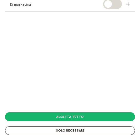
Di marketing
ACCETTA TUTTO
SOLO NECESSARI
© 2026 VELUX Italia s.p.a.
© 2026 VELUX Italia s.p.a. Via Strà 152 - 37030 Colognola ai Colli (VR) P.IVA 01337770232