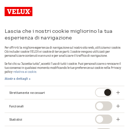
Lascia che i nostri cookie migliorino la tua
Mostra mappa
esperienza di navigazione
Per offrirti la migliore esperienza di navigazione sul nostro sito web, utilizziamo i cookie.
Ciò include i cookie VELUX e i cookie di terze parti. I cookie vengono utilizzati per
personalizzare contenuti e annunci e per analizzare il traffico di navigazione.
1
professionisti VELUX in provincia di
Catania
Se fai clic su "Accetta tutto", accetti l'uso di tutti i cookie. Puoi personalizzare o revocare il
tuo consenso in qualsiasi momento modificando le tue preferenze sui cookie nella Privacy
policy
relativa ai cookie
.
Mostra dettagli
Strettamente necessari
Funzionali
Statistici