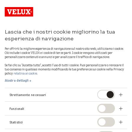
Lascia che i nostri cookie migliorino la tua
Mostra mappa
esperienza di navigazione
Per offrirti la migliore esperienza di navigazione sul nostro sito web, utilizziamo i cookie.
Ciò include i cookie VELUX e i cookie di terze parti. I cookie vengono utilizzati per
personalizzare contenuti e annunci e per analizzare il traffico di navigazione.
1
professionisti VELUX in provincia di
Ferrara
Se fai clic su "Accetta tutto", accetti l'uso di tutti i cookie. Puoi personalizzare o revocare il
tuo consenso in qualsiasi momento modificando le tue preferenze sui cookie nella Privacy
policy
relativa ai cookie
.
Mostra dettagli
Strettamente necessari
Funzionali
Statistici