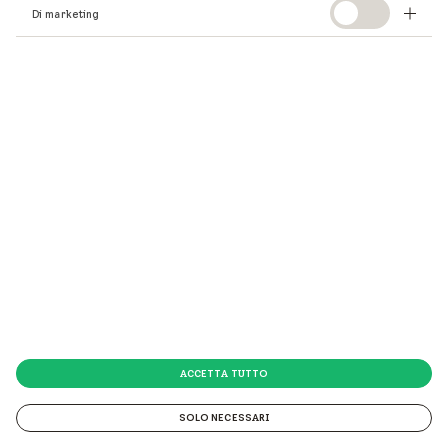
Di marketing
ACCETTA TUTTO
SOLO NECESSARI
© 2026 VELUX Italia s.p.a.
© 2026 VELUX Italia s.p.a. Via Strà 152 - 37030 Colognola ai Colli (VR) P.IVA 01337770232