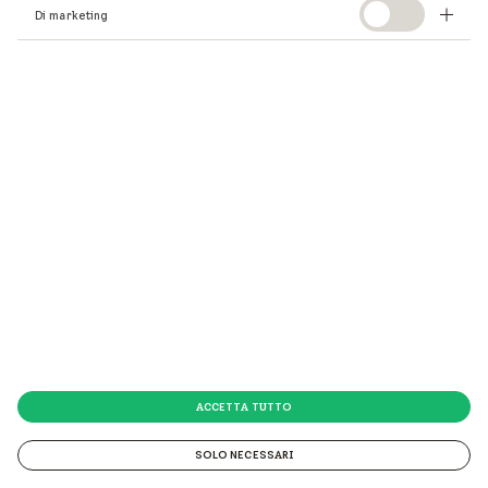
Di marketing
ACCETTA TUTTO
SOLO NECESSARI
© 2026 VELUX Italia s.p.a.
© 2026 VELUX Italia s.p.a. Via Strà 152 - 37030 Colognola ai Colli (VR) P.IVA 01337770232