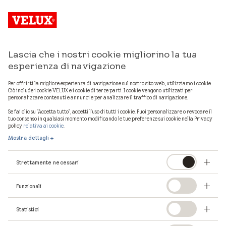
Lascia che i nostri cookie migliorino la tua
Mostra mappa
esperienza di navigazione
Per offrirti la migliore esperienza di navigazione sul nostro sito web, utilizziamo i cookie.
Ciò include i cookie VELUX e i cookie di terze parti. I cookie vengono utilizzati per
personalizzare contenuti e annunci e per analizzare il traffico di navigazione.
1
professionisti VELUX in provincia di
Firenze
Se fai clic su "Accetta tutto", accetti l'uso di tutti i cookie. Puoi personalizzare o revocare il
tuo consenso in qualsiasi momento modificando le tue preferenze sui cookie nella Privacy
policy
relativa ai cookie
.
Mostra dettagli
Strettamente necessari
Funzionali
Statistici