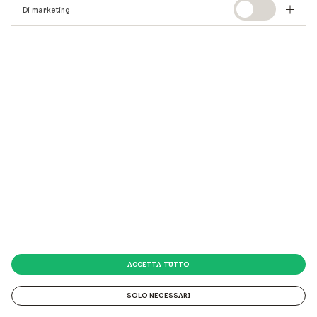
Di marketing
ACCETTA TUTTO
SOLO NECESSARI
© 2026 VELUX Italia s.p.a.
© 2026 VELUX Italia s.p.a. Via Strà 152 - 37030 Colognola ai Colli (VR) P.IVA 01337770232