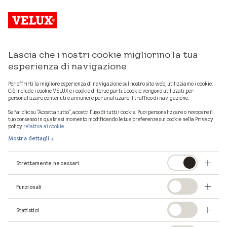
Lascia che i nostri cookie migliorino la tua
Mostra mappa
esperienza di navigazione
Per offrirti la migliore esperienza di navigazione sul nostro sito web, utilizziamo i cookie.
Ciò include i cookie VELUX e i cookie di terze parti. I cookie vengono utilizzati per
personalizzare contenuti e annunci e per analizzare il traffico di navigazione.
1
professionisti VELUX in provincia di
Reggio Calabria
Se fai clic su "Accetta tutto", accetti l'uso di tutti i cookie. Puoi personalizzare o revocare il
tuo consenso in qualsiasi momento modificando le tue preferenze sui cookie nella Privacy
policy
relativa ai cookie
.
Mostra dettagli
Strettamente necessari
Funzionali
Statistici