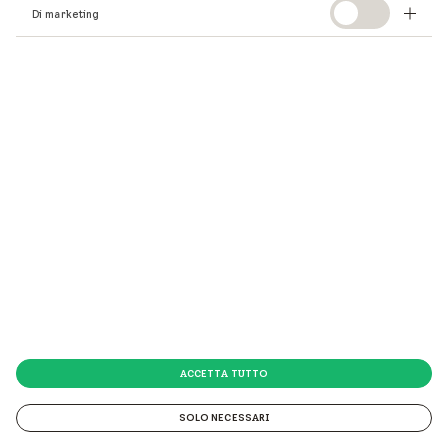
Di marketing
ACCETTA TUTTO
SOLO NECESSARI
© 2026 VELUX Italia s.p.a.
© 2026 VELUX Italia s.p.a. Via Strà 152 - 37030 Colognola ai Colli (VR) P.IVA 01337770232