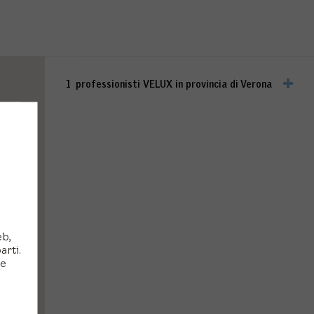
1
professionisti VELUX in provincia di
Verona
eb,
arti.
 e