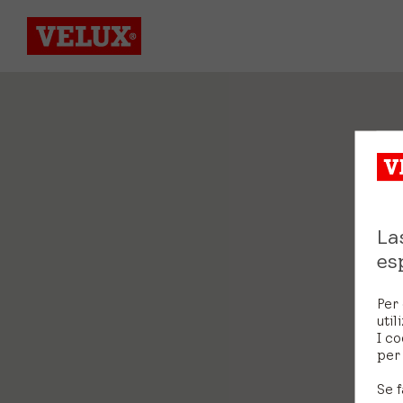
La
es
Per 
util
I co
per 
Se f