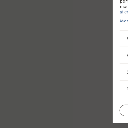
per
modi
ai c
Mos