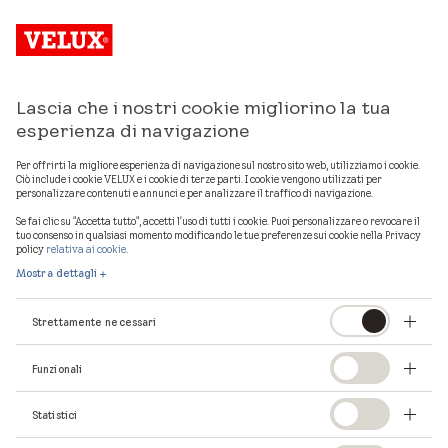
Lascia che i nostri cookie migliorino la tua
esperienza di navigazione
Per offrirti la migliore esperienza di navigazione sul nostro sito web, utilizziamo i cookie.
Ciò include i cookie VELUX e i cookie di terze parti. I cookie vengono utilizzati per
personalizzare contenuti e annunci e per analizzare il traffico di navigazione.
Se fai clic su "Accetta tutto", accetti l'uso di tutti i cookie. Puoi personalizzare o revocare il
tuo consenso in qualsiasi momento modificando le tue preferenze sui cookie nella Privacy
policy
relativa ai cookie
.
Mostra dettagli
Strettamente necessari
Funzionali
La pagina che stavi
Statistici
cercando non esiste.