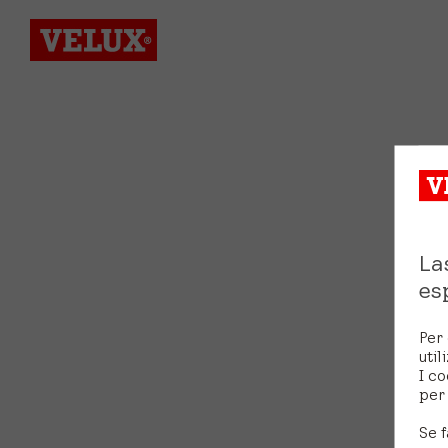
La
es
Per 
util
I co
per 
Se f