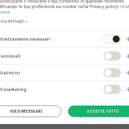
sonalizzare o revocare il tuo consenso in qualsiasi momento
pagina che stavi cercando
ficando le tue preferenze sui cookie nella Privacy policy
rela
ookie
.
tra dettagli
te. Continua la tua ricerc
Strettamente necessari
Funzionali
Statistici
Di marketing
SOLO NECESSARI
ACCETTA TUTTO