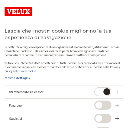
Lascia che i nostri cookie migliorino la tua
Mostra mappa
esperienza di navigazione
Per offrirti la migliore esperienza di navigazione sul nostro sito web, utilizziamo i cookie.
Ciò include i cookie VELUX e i cookie di terze parti. I cookie vengono utilizzati per
personalizzare contenuti e annunci e per analizzare il traffico di navigazione.
1
professionisti VELUX in provincia di
Ascoli Piceno
Se fai clic su "Accetta tutto", accetti l'uso di tutti i cookie. Puoi personalizzare o revocare il
tuo consenso in qualsiasi momento modificando le tue preferenze sui cookie nella Privacy
policy
relativa ai cookie
.
Mostra dettagli
Strettamente necessari
Funzionali
Statistici