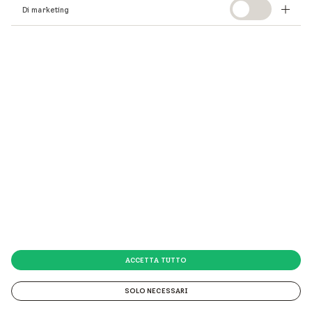
Di marketing
ACCETTA TUTTO
SOLO NECESSARI
© 2026 VELUX Italia s.p.a.
© 2026 VELUX Italia s.p.a. Via Strà 152 - 37030 Colognola ai Colli (VR) P.IVA 01337770232