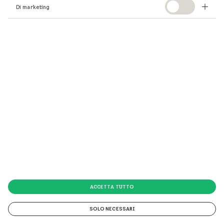
Di marketing
ACCETTA TUTTO
SOLO NECESSARI
© 2026 VELUX Italia s.p.a.
© 2026 VELUX Italia s.p.a. Via Strà 152 - 37030 Colognola ai Colli (VR) P.IVA 01337770232