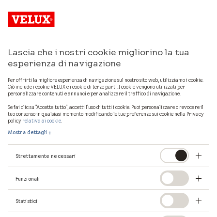
Lascia che i nostri cookie migliorino la tua
Mostra mappa
esperienza di navigazione
Per offrirti la migliore esperienza di navigazione sul nostro sito web, utilizziamo i cookie.
Ciò include i cookie VELUX e i cookie di terze parti. I cookie vengono utilizzati per
personalizzare contenuti e annunci e per analizzare il traffico di navigazione.
1
professionisti VELUX in provincia di
Bergamo
Se fai clic su "Accetta tutto", accetti l'uso di tutti i cookie. Puoi personalizzare o revocare il
tuo consenso in qualsiasi momento modificando le tue preferenze sui cookie nella Privacy
policy
relativa ai cookie
.
Mostra dettagli
Strettamente necessari
Funzionali
Statistici