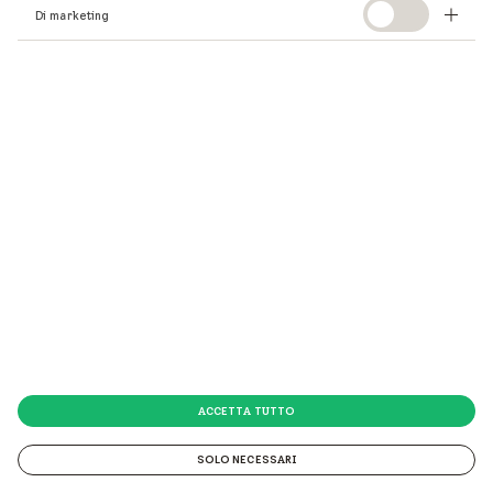
Di marketing
ACCETTA TUTTO
SOLO NECESSARI
© 2026 VELUX Italia s.p.a.
© 2026 VELUX Italia s.p.a. Via Strà 152 - 37030 Colognola ai Colli (VR) P.IVA 01337770232