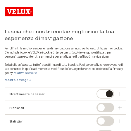
Lascia che i nostri cookie migliorino la tua
Mostra mappa
esperienza di navigazione
Per offrirti la migliore esperienza di navigazione sul nostro sito web, utilizziamo i cookie.
Ciò include i cookie VELUX e i cookie di terze parti. I cookie vengono utilizzati per
personalizzare contenuti e annunci e per analizzare il traffico di navigazione.
1
professionisti VELUX in provincia di
Bologna
Se fai clic su "Accetta tutto", accetti l'uso di tutti i cookie. Puoi personalizzare o revocare il
tuo consenso in qualsiasi momento modificando le tue preferenze sui cookie nella Privacy
policy
relativa ai cookie
.
Mostra dettagli
Strettamente necessari
Funzionali
Statistici