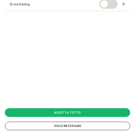
Di marketing
ACCETTA TUTTO
SOLO NECESSARI
© 2026 VELUX Italia s.p.a.
© 2026 VELUX Italia s.p.a. Via Strà 152 - 37030 Colognola ai Colli (VR) P.IVA 01337770232