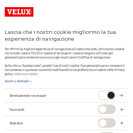
Lascia che i nostri cookie migliorino la tua
Mostra mappa
esperienza di navigazione
Per offrirti la migliore esperienza di navigazione sul nostro sito web, utilizziamo i cookie.
Ciò include i cookie VELUX e i cookie di terze parti. I cookie vengono utilizzati per
personalizzare contenuti e annunci e per analizzare il traffico di navigazione.
1
professionisti VELUX in provincia di
Cremona
Se fai clic su "Accetta tutto", accetti l'uso di tutti i cookie. Puoi personalizzare o revocare il
tuo consenso in qualsiasi momento modificando le tue preferenze sui cookie nella Privacy
policy
relativa ai cookie
.
Mostra dettagli
Strettamente necessari
Funzionali
Statistici