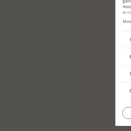
per
modi
ai c
Mos