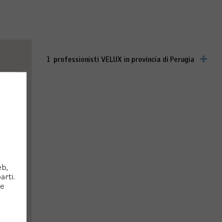
1
professionisti VELUX in provincia di
Perugia
eb,
arti.
 e