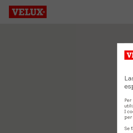
La
es
Per 
util
I co
per 
Se f